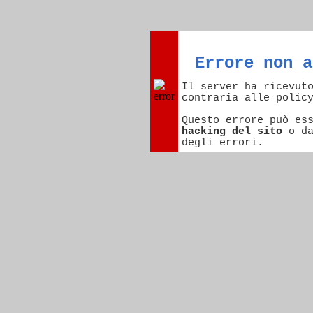
Errore non a
Il server ha ricevut
contraria alle polic
Questo errore può es
hacking del sito
o d
degli errori.